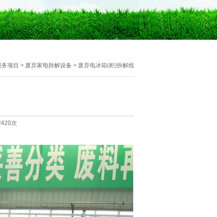
服务项目
>
废弃家电拆解设备
> 废弃电冰箱(柜)拆解线
2420次