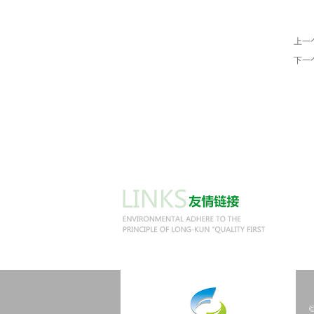
上一
下一