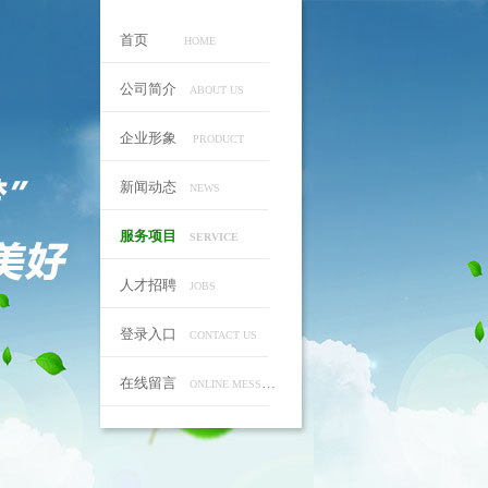
首页
HOME
公司简介
ABOUT US
企业形象
PRODUCT
新闻动态
NEWS
服务项目
SERVICE
人才招聘
JOBS
登录入口
CONTACT US
在线留言
ONLINE MESSAGE