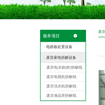
废弃
服务项目
· 电路板处置设备
· 废弃家电拆解设备
废弃电冰箱(柜)拆解线
废弃电视机拆解线
废弃洗衣机拆解线
废弃液晶类拆解线