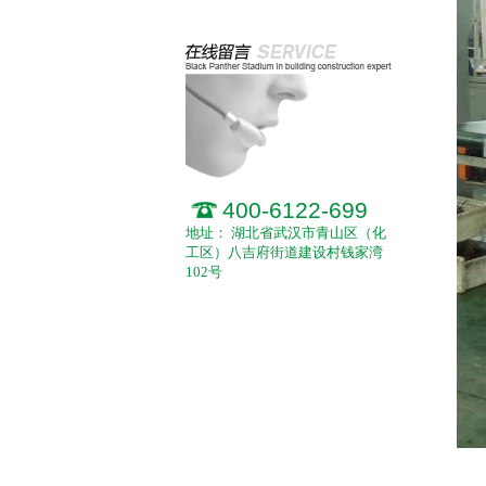
400-6122-699
地址： 湖北省武汉市青山区（化
工区）八吉府街道建设村钱家湾
102号