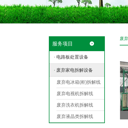
废弃
服务项目
· 电路板处置设备
· 废弃家电拆解设备
废弃电冰箱(柜)拆解线
废弃电视机拆解线
废弃洗衣机拆解线
废弃液晶类拆解线