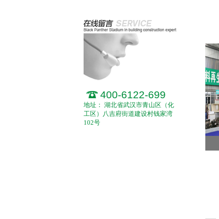
400-6122-699
地址： 湖北省武汉市青山区（化
工区）八吉府街道建设村钱家湾
102号