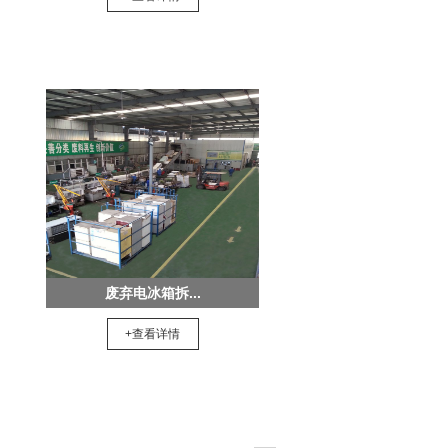
废弃电冰箱拆...
+查看详情