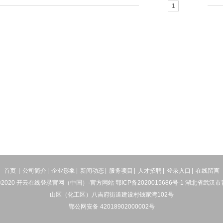
1
首页
|
公司简介
|
企业形象
|
新闻动态
|
服务项目
|
人才招聘
|
登录入口
|
在线留言
©2020 开云在线登录官网（中国）·官方网站
鄂ICP备2020015686号-1
湖北省武汉市
山区（化工区）八吉府街道建设村钱家湾102号
鄂公网安备 42018902000002号