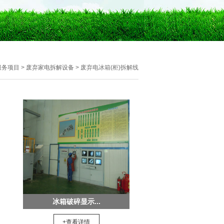
服务项目
>
废弃家电拆解设备
> 废弃电冰箱(柜)拆解线
冰箱破碎显示...
+查看详情